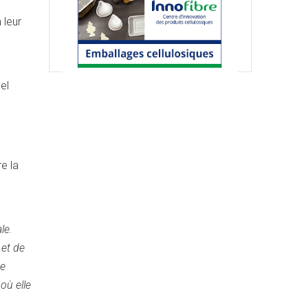
 leur
el
re la
le.
 et de
ne
où elle