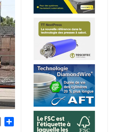
nkedIn
Email
Share