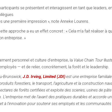
ticipants se présentent et interagissent en tant que leaders, en
ollègues.
ès une première impression », note Anneke Lourens.
cette approche a eu un effet concret : « Cela m’a fait réaliser à qu
n entreprise. »
ent personnel et culture d’entreprise, la
Value Chain Tour
illust
employés — et de relier, concrètement, la forêt et le leadership.
au-Brunswick,
J.D. Irving, Limited (JDI)
est une entreprise familiale
roduits forestiers, le transport, l’agriculture et la construction nava
ectares de forêts certifiées et exploite des scieries, usines de pâte
on. L’entreprise met de l’avant des pratiques durables et accorde u
on et à l’innovation pour soutenir ses employés et les communautés 