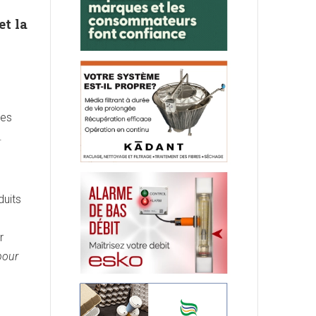
et la
les
.
duits
r
bour