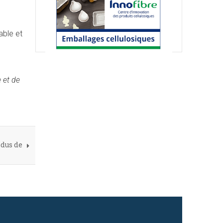
able et
 et de
idus de