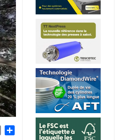
ie.
nkedIn
Email
Share