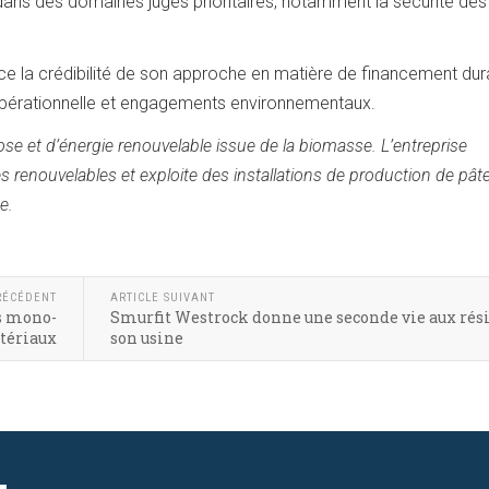
 dans des domaines jugés prioritaires, notamment la sécurité des
rce la crédibilité de son approche en matière de financement dur
pérationnelle et engagements environnementaux.
se et d’énergie renouvelable issue de la biomasse. L’entreprise
 renouvelables et exploite des installations de production de pâte
e.
RÉCÉDENT
ARTICLE SUIVANT
ns mono-
Smurfit Westrock donne une seconde vie aux rés
tériaux
son usine