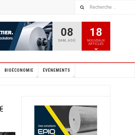
08
18
SAM
,
AOÛ
NOUVEAUX
ARTICLES
BIOÉCONOMIE
ÉVÉNEMENTS
€