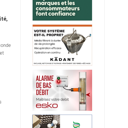
té,
econde
et
s