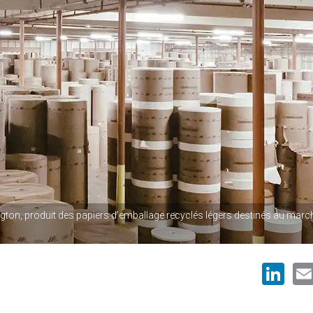
gton, produit des papiers d’emballage recyclés légers destinés au marc
Li