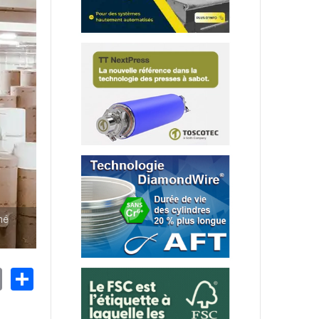
hé
nkedIn
Email
Share