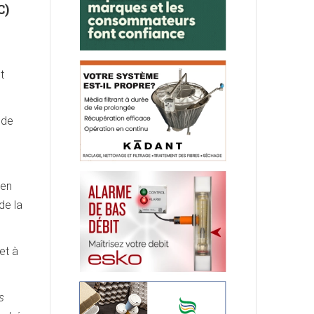
C)
t
 de
 en
de la
et à
s