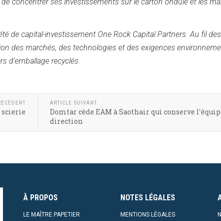
e de concentrer ses investissements sur le carton ondulé et les m
été de capital-investissement One Rock Capital Partners. Au fil des
olution des marchés, des technologies et des exigences environneme
ers d’emballage recyclés.
RÉCÉDENT
ARTICLE SUIVANT
 scierie
Domtar cède EAM à Saothair qui conserve l’équip
direction
À PROPOS
NOTES LÉGALES
LE MAÎTRE PAPETIER
MENTIONS LÉGALES
N