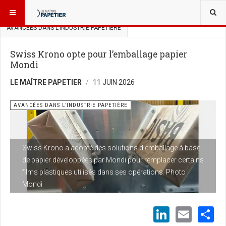
VOUS ÊTES ICI :
SCIENCES ET INNOVATIONS
AVANCÉES DANS L’INDUSTRIE PAPETIÈRE
Swiss Krono opte pour l’emballage papier
Mondi
LE MAÎTRE PAPETIER
11 JUIN 2026
AVANCÉES DANS L’INDUSTRIE PAPETIÈRE
Swiss Krono a adopté des solutions d’emballage à base
de papier développées par Mondi pour remplacer certains
films plastiques utilisés dans ses opérations. Photo :
Mondi
LinkedI
Emai
S