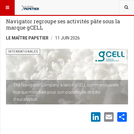
VOUS ÊTES ICI :
NOUVELLES
INTERNATIONALES
Navigator regroupe ses activités pâte sous la
marque gCELL
LE MAÎTRE PAPETIER
11 JUIN 2026
INTERNATIONALES
The Navigator Company a lancé gCELL comme nouvelle
marque mondiale pour son portefeuille de pâte
d’eucalyptus.
LinkedI
Emai
S