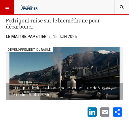
VOUS ÊTES ICI :
NOUVELLES
Fedrigoni mise sur le biométhane pour
décarboner
LE MAITRE PAPETIER
15 JUIN 2026
DÉVELOPPEMENT DURABLE
Fedrigoni déploie le biométhane sur son site de Varone,
en Italie. Photo : Fedrigoni
LinkedI
Emai
S