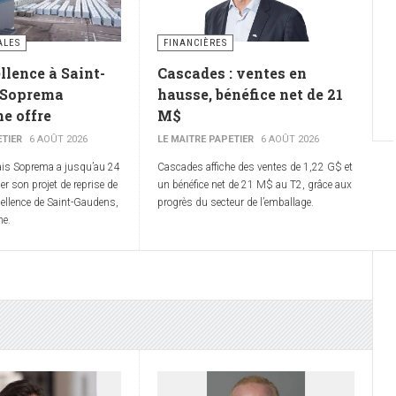
ALES
FINANCIÈRES
llence à Saint-
Cascades : ventes en
 Soprema
hausse, bénéfice net de 21
e offre
M$
ETIER
6 AOÛT 2026
LE MAITRE PAPETIER
6 AOÛT 2026
ais Soprema a jusqu’au 24
Cascades affiche des ventes de 1,22 G$ et
ser son projet de reprise de
un bénéfice net de 21 M$ au T2, grâce aux
cellence de Saint-Gaudens,
progrès du secteur de l’emballage.
ne.