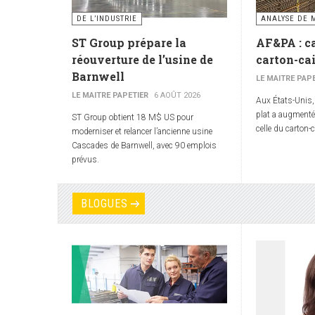
DE L’INDUSTRIE
ANALYSE DE 
ST Group prépare la
AF&PA : ca
réouverture de l’usine de
carton-ca
Barnwell
LE MAITRE PAP
LE MAITRE PAPETIER
6 AOÛT 2026
Aux États-Unis,
plat a augmenté
ST Group obtient 18 M$ US pour
celle du carton-
moderniser et relancer l’ancienne usine
Cascades de Barnwell, avec 90 emplois
prévus.
BLOGUES