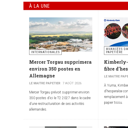
À LA UNE
AVANCÉES DA
INTERNATIONALES
PAPETIÈRE
Mercer Torgau supprimera
Kimberly-
environ 350 postes en
fibre d’he
Allemagne
LE MAITRE PAP
LE MAITRE PAPETIER
7 AOÛT 2026
À Yuma, Kimberly
d’hesperaloe co
Mercer Torgau prévoit supprimer environ
remplacement à l
350 postes d’ici le T2 2027 dans le cadre
papier tissu.
d’une restructuration de ses activités
allemandes.