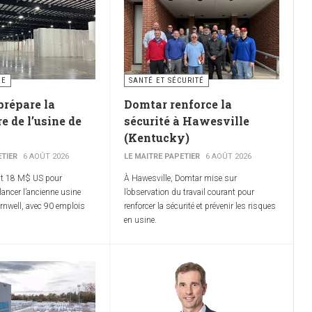
IE
SANTÉ ET SÉCURITÉ
prépare la
Domtar renforce la
e de l’usine de
sécurité à Hawesville
(Kentucky)
ETIER
6 AOÛT 2026
LE MAITRE PAPETIER
6 AOÛT 2026
nt 18 M$ US pour
À Hawesville, Domtar mise sur
lancer l’ancienne usine
l’observation du travail courant pour
nwell, avec 90 emplois
renforcer la sécurité et prévenir les risques
en usine.