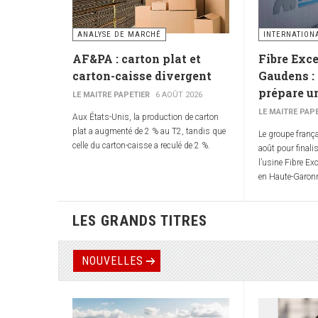
ANALYSE DE MARCHÉ
INTERNATION
AF&PA : carton plat et
Fibre Exce
carton-caisse divergent
Gaudens :
prépare un
LE MAITRE PAPETIER
6 AOÛT 2026
LE MAITRE PAP
Aux États-Unis, la production de carton
plat a augmenté de 2 % au T2, tandis que
Le groupe franç
celle du carton-caisse a reculé de 2 %.
août pour finali
l’usine Fibre Ex
en Haute-Garon
LES GRANDS TITRES
NOUVELLES