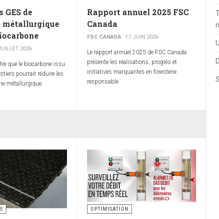
s GES de
Rapport annuel 2025 FSC
T
e métallurgique
Canada
r
biocarbone
FSC CANADA
17 JUIN 2026
U
JUILLET 2026
Le rapport annuel 2025 de FSC Canada
D
présente les réalisations, progrès et
tre que le biocarbone issu
initiatives marquantes en foresterie
stiers pourrait réduire les
S
responsable.
ie métallurgique.
S
OPTIMISATION