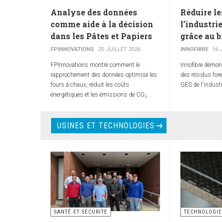
Analyse des données
Réduire le
comme aide à la décision
l’industri
dans les Pâtes et Papiers
grâce au 
FPINNOVATIONS
20 JUILLET 2026
INNOFIBRE
16 
FPInnovations montre comment le
Innofibre démon
rapprochement des données optimise les
des résidus fore
fours à chaux, réduit les coûts
GES de l'industr
énergétiques et les émissions de CO₂.
USINES ET TECHNOLOGIES
SANTÉ ET SÉCURITÉ
TECHNOLOGIE