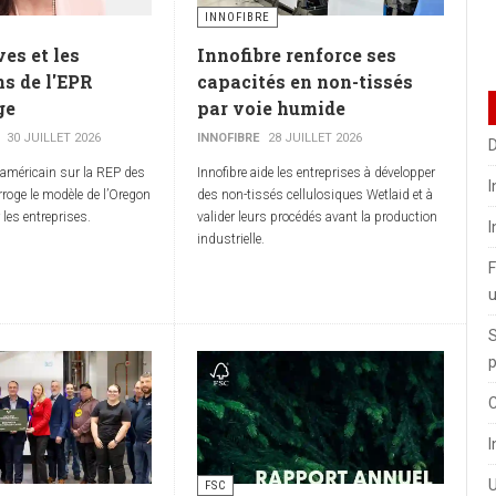
INNOFIBRE
es et les
Innofibre renforce ses
ns de l'EPR
capacités en non-tissés
ge
par voie humide
30 JUILLET 2026
INNOFIBRE
28 JUILLET 2026
D
e américain sur la REP des
Innofibre aide les entreprises à développer
I
rroge le modèle de l’Oregon
des non-tissés cellulosiques Wetlaid et à
 les entreprises.
valider leurs procédés avant la production
I
industrielle.
F
u
S
p
C
I
U
FSC