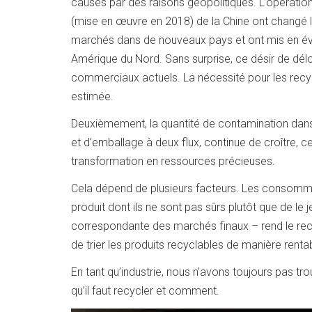
causés par des raisons géopolitiques. L’opérati
(mise en œuvre en 2018) de la Chine ont changé l
marchés dans de nouveaux pays et ont mis en évi
Amérique du Nord. Sans surprise, ce désir de dél
commerciaux actuels. La nécessité pour les recycl
estimée.
Deuxièmement, la quantité de contamination dan
et d’emballage à deux flux, continue de croître, ce
transformation en ressources précieuses.
Cela dépend de plusieurs facteurs. Les consommat
produit dont ils ne sont pas sûrs plutôt que de le
correspondante des marchés finaux – rend le recy
de trier les produits recyclables de manière rentab
En tant qu’industrie, nous n’avons toujours pas 
qu’il faut recycler et comment.