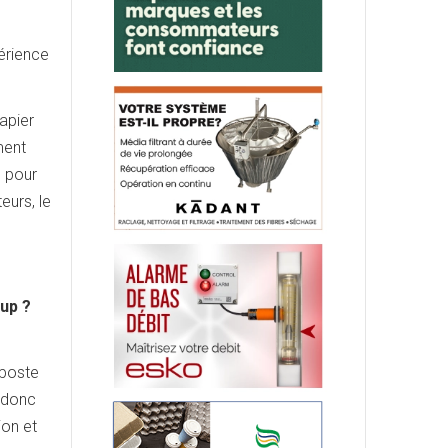
périence
apier
ment
, pour
eurs, le
up ?
 poste
a donc
ion et