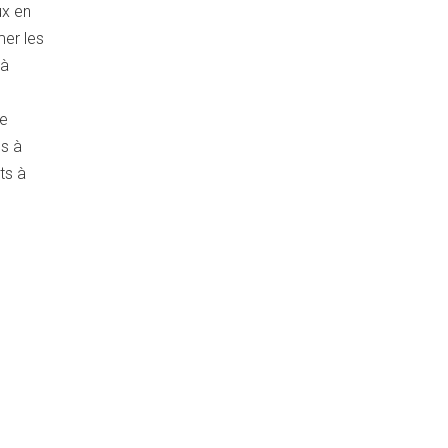
ux en
er les
 à
de
es à
ts à