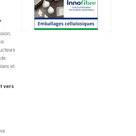
 ?
sion,
ce
ducteurs
 de
lans et
t vers
ère