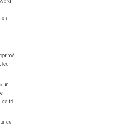
Sword
t en
imprimé
 leur
» un
ce
de tri
sur ce