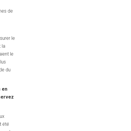
èmes de
surer le
 la
ient le
lus
ide du
s en
 servez
eux
t été