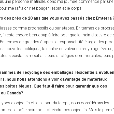
 suis une personne matinale, donc ma journée commence par une
r me rafraîchir et bouger l'esprit et le corps.
urs des près de 20 ans que vous avez passés chez Emterra
lassés comme progressifs ou par étapes. En termes de progres
e, il reste encore beaucoup à faire pour que la main-d'œuvre de 
 En termes de grandes étapes, la responsabilité élargie des pro
s nouvelles politiques, la chaîne de valeur du recyclage évolue,
cteurs existants modifiant leurs stratégies commerciales, leurs p
ogrammes de recyclage des emballages résidentiels évoluen
rs, nous nous attendons à voir davantage de matériaux
s boîtes bleues. Que faut-il faire pour garantir que ces
t au Canada?
types d'objectifs et la plupart du temps, nous considérons les
comme la boîte noire pour atteindre ces objectifs. Mais la premi