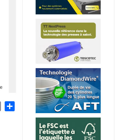
nkedIn
Email
Share