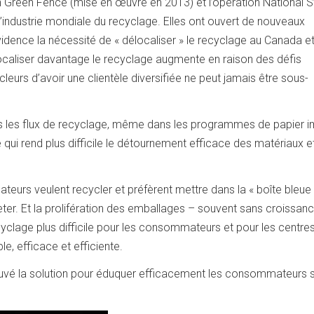
on Green Fence (mise en œuvre en 2013) et l’opération National 
’industrie mondiale du recyclage. Elles ont ouvert de nouveaux
dence la nécessité de « délocaliser » le recyclage au Canada e
ocaliser davantage le recyclage augmente en raison des défis
eurs d’avoir une clientèle diversifiée ne peut jamais être sous-
s les flux de recyclage, même dans les programmes de papier 
 qui rend plus difficile le détournement efficace des matériaux et
eurs veulent recycler et préfèrent mettre dans la « boîte bleue 
 jeter. Et la prolifération des emballages – souvent sans croissan
clage plus difficile pour les consommateurs et pour les centres 
le, efficace et efficiente.
trouvé la solution pour éduquer efficacement les consommateurs 