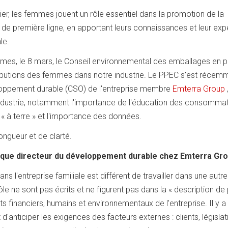
ier, les femmes jouent un rôle essentiel dans la promotion de la
s de première ligne, en apportant leurs connaissances et leur ex
le.
mmes, le 8 mars, le Conseil environnemental des emballages en p
tributions des femmes dans notre industrie. Le PPEC s'est récem
eloppement durable (CSO) de l'entreprise membre
Emterra Group
'industrie, notamment l'importance de l'éducation des consommat
 « à terre » et l'importance des données.
ongueur et de clarté.
t que directeur du développement durable chez Emterra Gro
ns l'entreprise familiale est différent de travailler dans une autre
 ne sont pas écrits et ne figurent pas dans la « description de
cts financiers, humains et environnementaux de l'entreprise. Il y 
'anticiper les exigences des facteurs externes : clients, législat