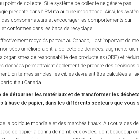
t au point de collecte. Si le système de collecte ne génère pas
ogie présente dans l'IRM n'a aucune importance. Ainsi, les syst
ment des consommateurs et encourager les comportements qui
é et conformes dans les bacs de recyclage.
ffectivement recyclés partout au Canada, il est important de me
onisées amélioreraient la collecte de données, augmenteraient
 organismes de responsabilité des producteurs (ORP) et réduira
ures données permettraient également de prendre des décisions p
ment. En termes simples, les cibles devraient être calculées à l'a
partout au Canada.
ce de détourner les matériaux et de transformer les déchet
es à base de papier, dans les différents secteurs que vous
 de la politique mondiale et des marchés finaux. Au cours des d
à base de papier a connu de nombreux cycles, dont beaucoup on