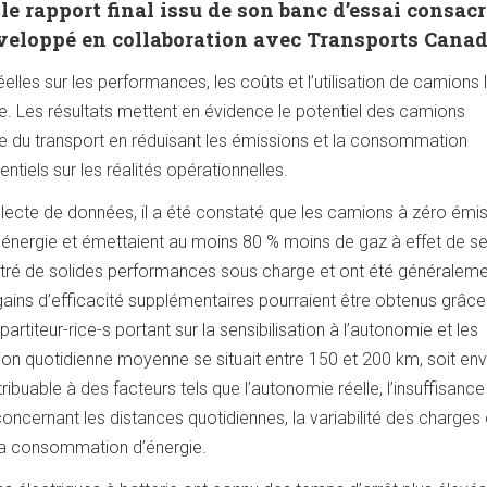
le rapport final issu de son banc d’essai consac
éveloppé en collaboration avec Transports Cana
les sur les performances, les coûts et l’utilisation de camions 
e. Les résultats mettent en évidence le potentiel des camions
ne du transport en réduisant les émissions et la consommation
ntiels sur les réalités opérationnelles.
llecte de données, il a été constaté que les camions à zéro émi
nergie et émettaient au moins 80 % moins de gaz à effet de se
ontré de solides performances sous charge et ont été généralem
gains d’efficacité supplémentaires pourraient être obtenus grâce
titeur-rice-s portant sur la sensibilisation à l’autonomie et les
ation quotidienne moyenne se situait entre 150 et 200 km, soit env
ibuable à des facteurs tels que l’autonomie réelle, l’insuffisance
e concernant les distances quotidiennes, la variabilité des charges 
e la consommation d’énergie.