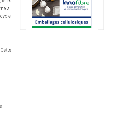
 leurs
rne a
 cycle
 Cette
es