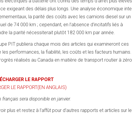
électriques à batterie ont connu des temps d’arrêt plus élevés,
ance exigeant des délais plus longs. Une analyse économique inte
uvernementaux, la parité des coûts avec les camions diesel sur un
uel de 74 000 km ; cependant, en l’absence d’incitatifs liés à
eindre la parité nécessiterait plutôt 182 000 km par année.
oupe PIT publiera chaque mois des articles qui examineront ces
les performances, la fiabilité, les coûts et les facteurs humains.
 progrès réalisés au Canada en matière de transport routier à zéro
ÉCHARGER LE RAPPORT
GER LE RAPPORT(EN ANGLAIS)
 français sera disponible en janvier.
r plus et restez à l’affût pour d’autres rapports et articles sur l