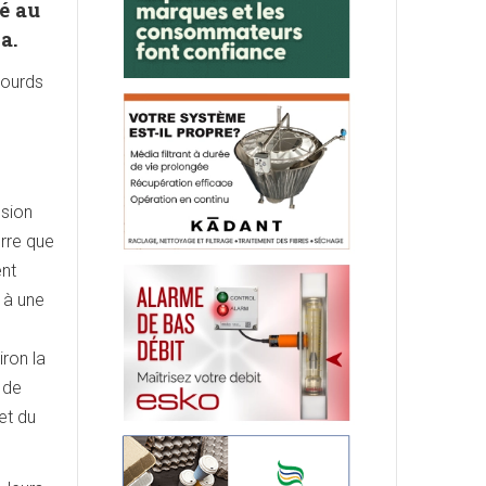
ré au
da.
lourds
ssion
rre que
ent
 à une
iron la
 de
et du