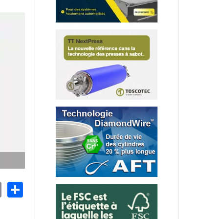
nkedIn
Email
Share