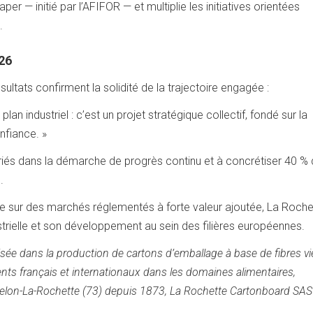
Paper — initié par l’AFIFOR — et multiplie les initiatives orientées
.
026
ultats confirment la solidité de la trajectoire engagée :
an industriel : c’est un projet stratégique collectif, fondé sur la
nfiance. »
lariés dans la démarche de progrès continu et à concrétiser 40 %
.
e sur des marchés réglementés à forte valeur ajoutée, La Roche
ielle et son développement au sein des filières européennes.
isée dans la production de cartons d’emballage à base de fibres vi
ients français et internationaux dans les domaines alimentaires,
elon-La-Rochette (73) depuis 1873, La Rochette Cartonboard SAS