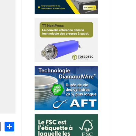
nkedIn
Email
Share