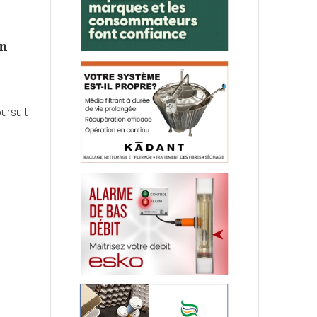
on
ursuit