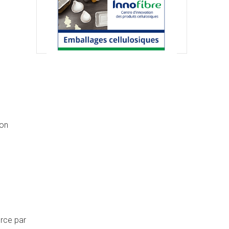
ion
orce par