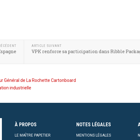
RÉCÉDENT
ARTICLE SUIVANT
 Espagne
VPK renforce sa participation dans Ribble Packa
eur Général de La Rochette Cartonboard
ion industrielle
À PROPOS
NOTES LÉGALES
LE MAÎTRE PAPETIER
MENTIONS LÉGALES
N