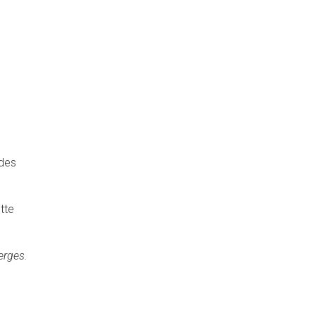
 des
tte
erges.