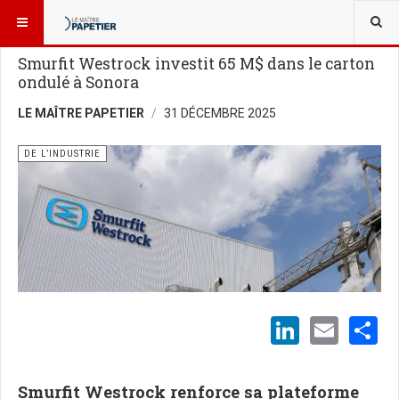
VOUS ÊTES ICI :
NOUVELLES
DE L’INDUSTRIE
Smurfit Westrock investit 65 M$ dans le carton
ondulé à Sonora
LE MAÎTRE PAPETIER
31 DÉCEMBRE 2025
DE L’INDUSTRIE
LinkedI
Emai
S
Smurfit Westrock renforce sa plateforme