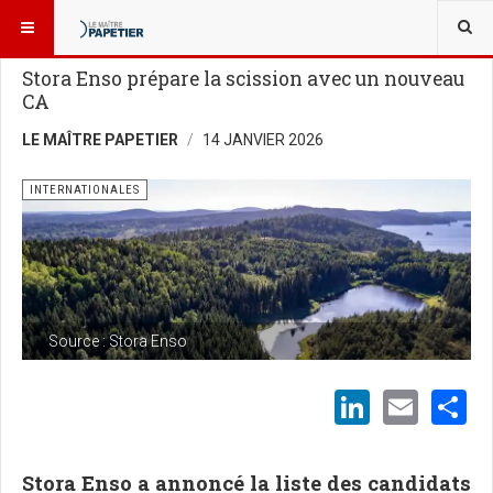
VOUS ÊTES ICI :
NOUVELLES
Stora Enso prépare la scission avec un nouveau
CA
LE MAÎTRE PAPETIER
14 JANVIER 2026
INTERNATIONALES
Source : Stora Enso
LinkedI
Emai
S
Stora Enso a annoncé la liste des candidats