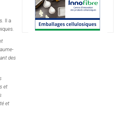
 Il a
niques.
et
oyaume-
sant des
s
s et
s
té et