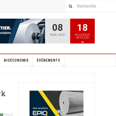
08
18
SAM
,
AOÛ
NOUVEAUX
ARTICLES
BIOÉCONOMIE
ÉVÉNEMENTS
rk