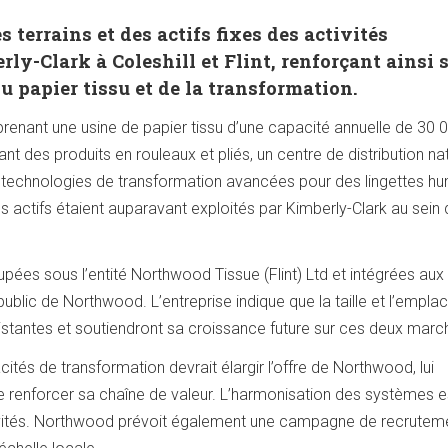
 terrains et des actifs fixes des activités
ly-Clark à Coleshill et Flint, renforçant ainsi 
u papier tissu et de la transformation.
renant une usine de papier tissu d’une capacité annuelle de 30 
nt des produits en rouleaux et pliés, un centre de distribution nat
e technologies de transformation avancées pour des lingettes h
actifs étaient auparavant exploités par Kimberly-Clark au sein 
roupées sous l’entité Northwood Tissue (Flint) Ltd et intégrées aux
blic de Northwood. L’entreprise indique que la taille et l’empl
istantes et soutiendront sa croissance future sur ces deux marc
acités de transformation devrait élargir l’offre de Northwood, lui
 renforcer sa chaîne de valeur. L’harmonisation des systèmes e
ivités. Northwood prévoit également une campagne de recrutem