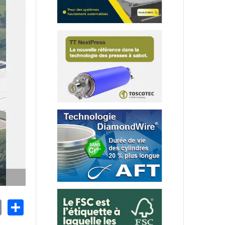
nkedIn
Email
Share