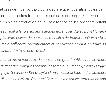
échelle locale.
 et président de Northwood, a déclaré que l’opération ouvre de
ans les marchés traditionnels que dans des segments émergents.
ite en pleine production sous une direction et une propriété britan
tissu, actif à la fois sur les marchés hors foyer (Away-from-Home) 
e plusieurs usines de papier tissu et sites de transformation au R
le, l’efficacité opérationnelle et l’innovation produit, en fournis
aux, industriels et de détail.
s de soins personnels, de papier tissu grand public et de solution
se détient des marques reconnues telles que Kleenex, Scott, Huggie
5 pays. Sa division Kimberly-Clark Professional fournit des solution
andis que sa division Personal Care est axée sur les produits de san