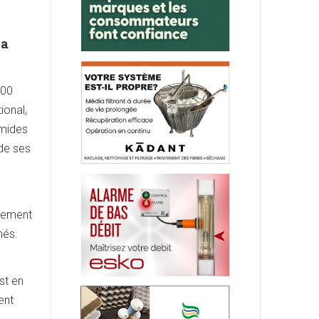
sa
000
ional,
umides
de ses
acement
hés.
st en
ent