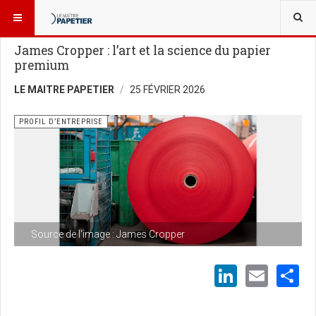
VOUS ÊTES ICI :
USINES ET TECHNOLOGIES
PROFIL D’ENTREPRISE
James Cropper : l’art et la science du papier
premium
LE MAITRE PAPETIER
25 FÉVRIER 2026
PROFIL D’ENTREPRISE
Source de l'image : James Cropper
LinkedI
Emai
S