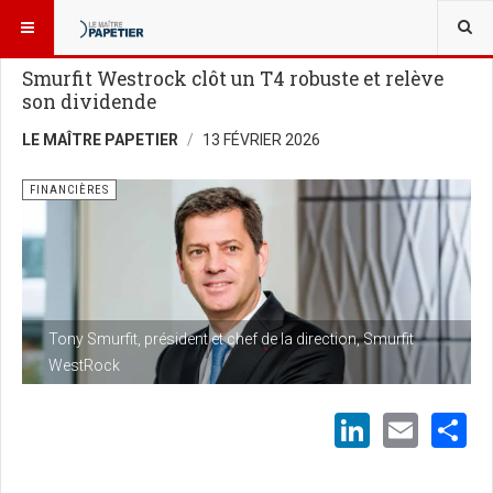
VOUS ÊTES ICI :
NOUVELLES
FINANCIÈRES
Smurfit Westrock clôt un T4 robuste et relève
son dividende
LE MAÎTRE PAPETIER
13 FÉVRIER 2026
FINANCIÈRES
Tony Smurfit, président et chef de la direction, Smurfit
WestRock
LinkedI
Emai
S