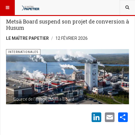
VOUS ÊTES ICI :
NOUVELLES
INTERNATIONALES
Metsä Board suspend son projet de conversion à
Husum
LE MAÎTRE PAPETIER
12 FÉVRIER 2026
INTERNATIONALES
Source de l'image : Metsä Board
LinkedI
Emai
S