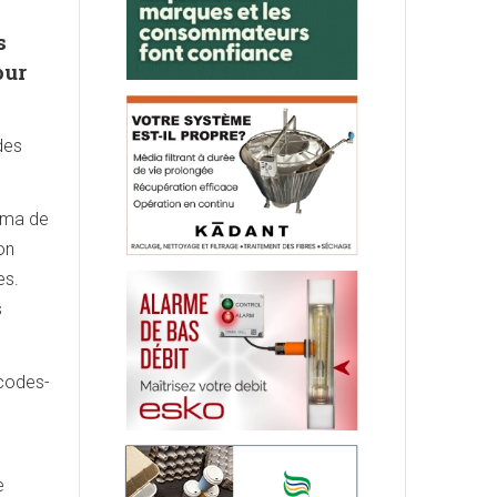
s
our
des
héma de
on
es.
s
 codes-
e