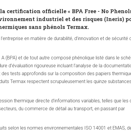
 certification officielle « BPA Free - No Phenol
nvironnement industriel et des risques (Ineris) p
thermiques sans phénols Termax.
ntreprise en matière de durabilité, d’innovation et de sécurité 
ol A (BPA) et de tout autre composé phénolique listé dans le sc
édure d’évaluation rigoureuse incluant l’analyse de la documentati
t des tests approfondis sur la composition des papiers thermiqu
oduits Termax respectent scrupuleusement les quinze substance
sion thermique directe d’informations variables, telles que les
secteurs, du commerce de détail au transport, en passant par
produits selon les normes environnementales ISO 14001 et EMAS, d