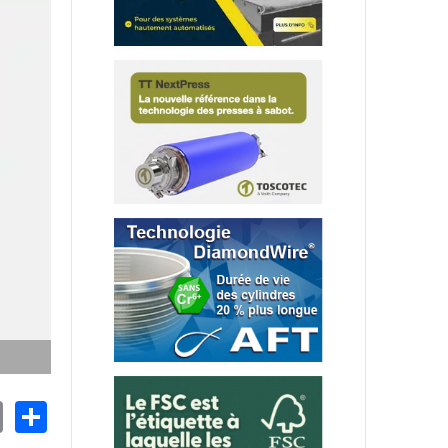
nkedIn
Email
Share