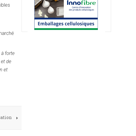
ibles
 marché
à forte
 et de
n et
nation