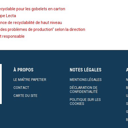
ecyclable pour les gobelets en carton
upe Lecta
nce de recyclabilité de haut niveau
 des problèmes de production" selon la direction
t responsable
À PROPOS
NOTES LÉGALES
LE MAÎTRE PAPETIER
MENTIONS LÉGALES
N
CONTACT
DÉCLARATION DE
CONFIDENTIALITÉ
CARTE DU SITE
U
POLITIQUE SUR LES
COOKIES
S
G