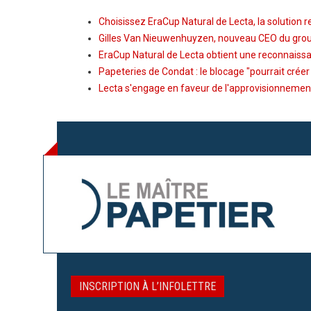
Choisissez EraCup Natural de Lecta, la solution r
Gilles Van Nieuwenhuyzen, nouveau CEO du gro
EraCup Natural de Lecta obtient une reconnaissa
Papeteries de Condat : le blocage "pourrait créer
Lecta s'engage en faveur de l'approvisionnemen
INSCRIPTION À L’INFOLETTRE