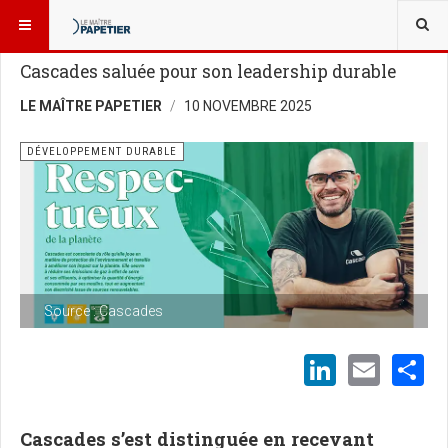
VOUS ÊTES ICI :
NOUVELLES
DÉVELOPPEMENT DURABLE
Cascades saluée pour son leadership durable
LE MAÎTRE PAPETIER
10 NOVEMBRE 2025
DÉVELOPPEMENT DURABLE
Source : Cascades
LinkedI
Emai
S
Cascades s’est distinguée en recevant