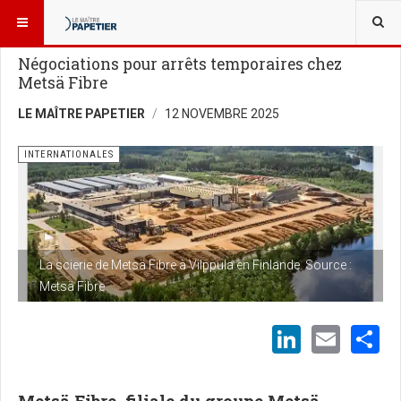
VOUS ÊTES ICI :
NOUVELLES
INTERNATIONALES
Négociations pour arrêts temporaires chez
Metsä Fibre
LE MAÎTRE PAPETIER
12 NOVEMBRE 2025
INTERNATIONALES
La scierie de Metsä Fibre à Vilppula en Finlande. Source :
Metsä Fibre
LinkedI
Emai
S