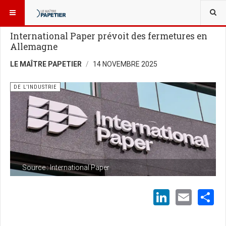
VOUS ÊTES ICI :
NOUVELLES
DE L’INDUSTRIE
International Paper prévoit des fermetures en
Allemagne
LE MAÎTRE PAPETIER
14 NOVEMBRE 2025
DE L’INDUSTRIE
Source : International Paper
LinkedI
Emai
S