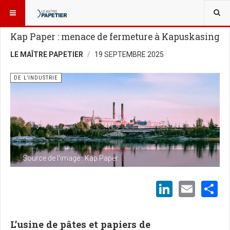
VOUS ÊTES ICI :
NOUVELLES
DE L’INDUSTRIE
Kap Paper : menace de fermeture à Kapuskasing
LE MAÎTRE PAPETIER
19 SEPTEMBRE 2025
DE L’INDUSTRIE
Source de l'image : Kap Paper
LinkedI
Emai
S
L’usine de pâtes et papiers de