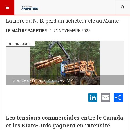
VOUS ÊTES ICI :
NOUVELLES
DE L’INDUSTRIE
La fibre du N.-B. perd un acheteur clé au Maine
LE MAÎTRE PAPETIER
21 NOVEMBRE 2025
DE L’INDUSTRIE
Source de l'image : Archives LMP
LinkedI
Emai
S
Les tensions commerciales entre le Canada
et les États-Unis gagnent en intensité.