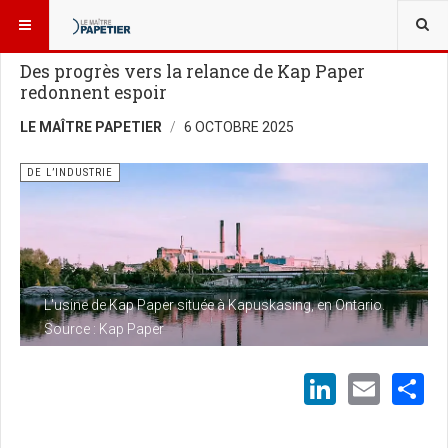
VOUS ÊTES ICI :
NOUVELLES
DE L’INDUSTRIE
Des progrès vers la relance de Kap Paper
redonnent espoir
LE MAÎTRE PAPETIER
6 OCTOBRE 2025
DE L’INDUSTRIE
L'usine de Kap Paper située à Kapuskasing, en Ontario.
Source : Kap Paper
LinkedI
Emai
S