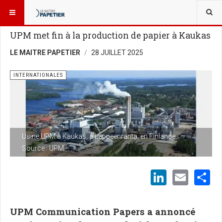
VOUS ÊTES ICI :
NOUVELLES
INTERNATIONALES
UPM met fin à la production de papier à Kaukas
LE MAITRE PAPETIER
28 JUILLET 2025
INTERNATIONALES
Usine UPM à Kaukas, à Lappeenranta, en Finlande.
Source : UPM
LinkedI
Emai
S
UPM Communication Papers a annoncé