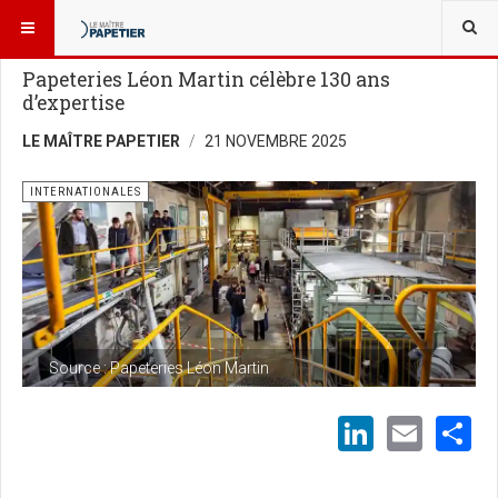
VOUS ÊTES ICI :
NOUVELLES
INTERNATIONALES
Papeteries Léon Martin célèbre 130 ans
d’expertise
LE MAÎTRE PAPETIER
21 NOVEMBRE 2025
INTERNATIONALES
Source : Papeteries Léon Martin
LinkedI
Emai
S