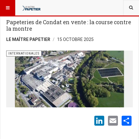
VOUS ÊTES ICI :
NOUVELLES
Papeteries de Condat en vente : la course contre
la montre
LE MAÎTRE PAPETIER
15 OCTOBRE 2025
INTERNATIONALES
LinkedI
Emai
S