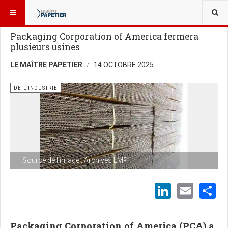
VOUS ÊTES ICI :
NOUVELLES
DE L’INDUSTRIE
Packaging Corporation of America fermera
plusieurs usines
LE MAÎTRE PAPETIER
14 OCTOBRE 2025
DE L’INDUSTRIE
Source de l'image : Archives LMP
LinkedI
Emai
S
Packaging Corporation of America (PCA) a