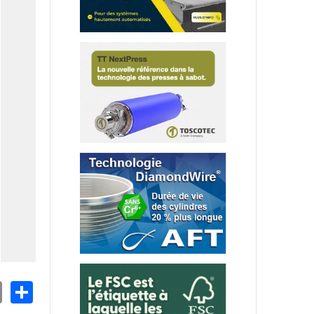
nkedIn
Email
Share