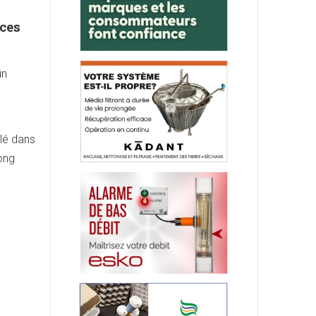
ces
in
clé dans
long