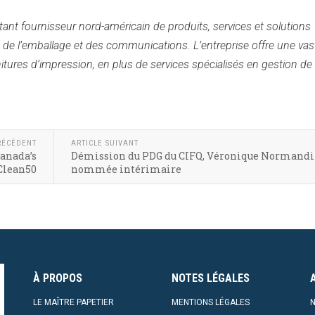
ant fournisseur nord-américain de produits, services et solutions
, de l’emballage et des communications. L’entreprise offre une vas
tures d’impression, en plus de services spécialisés en gestion de 
RÉCÉDENT
ARTICLE SUIVANT
Canada’s
Démission du PDG du CIFQ, Véronique Normand
Clean50
nommée intérimaire
À PROPOS
NOTES LÉGALES
LE MAÎTRE PAPETIER
MENTIONS LÉGALES
N