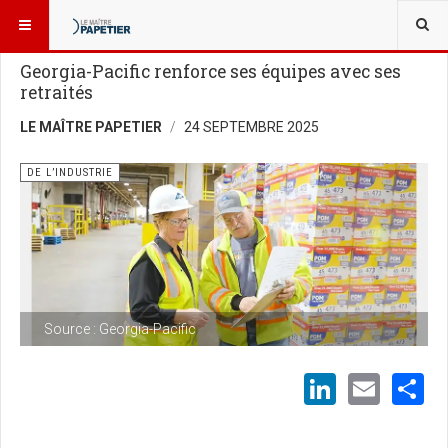
VOUS ÊTES ICI :
NOUVELLES
DE L’INDUSTRIE
Georgia-Pacific renforce ses équipes avec ses
retraités
LE MAÎTRE PAPETIER
24 SEPTEMBRE 2025
DE L’INDUSTRIE
Source : Georgia-Pacific
LinkedI
Emai
S