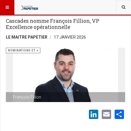
VOUS ÊTES ICI :
GENS DE L’INDUSTRIE
NOMINATIONS ET +
Cascades nomme François Fillion, VP
Excellence opérationnelle
LE MAITRE PAPETIER
17 JANVIER 2026
NOMINATIONS ET +
François Fillion
LinkedI
Emai
S