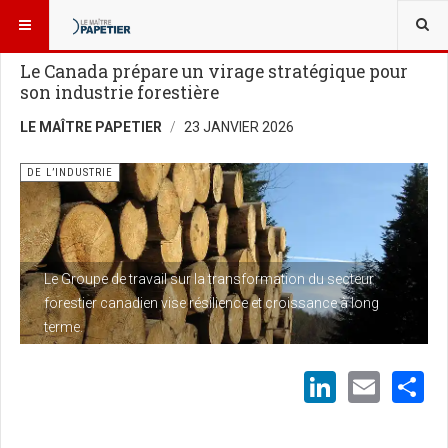
VOUS ÊTES ICI :
NOUVELLES
DE L’INDUSTRIE
Le Canada prépare un virage stratégique pour
son industrie forestière
LE MAÎTRE PAPETIER
23 JANVIER 2026
DE L’INDUSTRIE
Le Groupe de travail sur la transformation du secteur
forestier canadien vise résilience et croissance à long
terme.
LinkedI
Emai
S