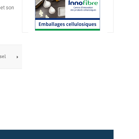
 et son
sel