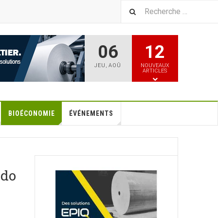
06
12
JEU
,
AOÛ
NOUVEAUX
ARTICLES
BIOÉCONOMIE
ÉVÉNEMENTS
 do