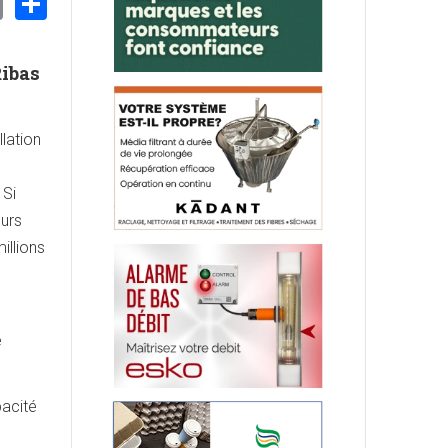
nkedIn
Email
Share
Ribas
llation
 Si
eurs
illions
e
pacité