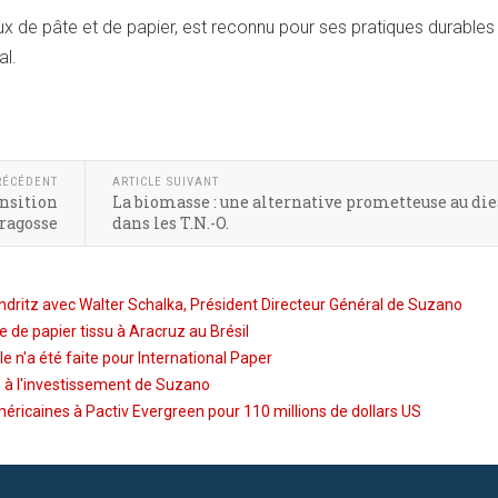
x de pâte et de papier, est reconnu pour ses pratiques durables
l.
RÉCÉDENT
ARTICLE SUIVANT
ansition
La biomasse : une alternative prometteuse au die
aragosse
dans les T.N.-O.
dritz avec Walter Schalka, Président Directeur Général de Suzano
 de papier tissu à Aracruz au Brésil
le n'a été faite pour International Paper
e à l'investissement de Suzano
méricaines à Pactiv Evergreen pour 110 millions de dollars US