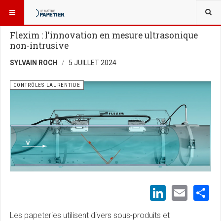
VOUS ÊTES ICI :
BLOGUES
CONTRÔLES LAURENTIDE
Flexim : l'innovation en mesure ultrasonique
non-intrusive
SYLVAIN ROCH
5 JUILLET 2024
CONTRÔLES LAURENTIDE
LinkedI
Emai
S
Les papeteries utilisent divers sous-produits et