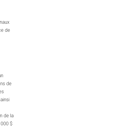
gnaux
ce de
un
ons de
es
ainsi
n de la
0 000 $