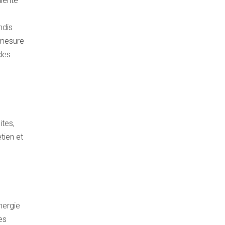
alente
e
ndis
 mesure
des
ites,
tien et
nergie
es