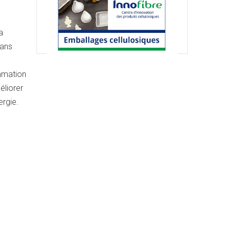
a
sans
mmation
éliorer
ergie.