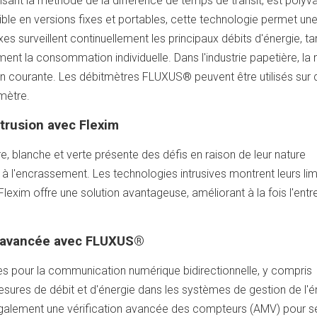
ilisant la méthode de la différence de temps de transit, est polyv
onible en versions fixes et portables, cette technologie permet un
es surveillent continuellement les principaux débits d'énergie, ta
ent la consommation individuelle. Dans l'industrie papetière, la
on courante. Les débitmètres FLUXUS® peuvent être utilisés sur 
mètre.
trusion avec Flexim
e, blanche et verte présente des défis en raison de leur nature
à l'encrassement. Les technologies intrusives montrent leurs lim
lexim offre une solution avantageuse, améliorant à la fois l'entre
on avancée avec FLUXUS®
s pour la communication numérique bidirectionnelle, y compris
sures de débit et d'énergie dans les systèmes de gestion de l'é
galement une vérification avancée des compteurs (AMV) pour s