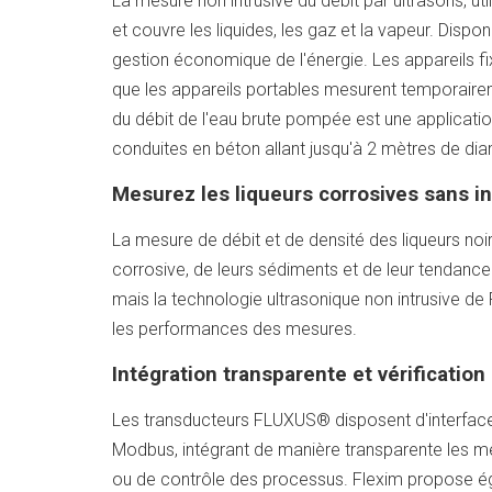
La mesure non intrusive du débit par ultrasons, ut
et couvre les liquides, les gaz et la vapeur. Disp
gestion économique de l'énergie. Les appareils fix
que les appareils portables mesurent temporairem
du débit de l'eau brute pompée est une applicati
conduites en béton allant jusqu'à 2 mètres de dia
Mesurez les liqueurs corrosives sans in
La mesure de débit et de densité des liqueurs noir
corrosive, de leurs sédiments et de leur tendance 
mais la technologie ultrasonique non intrusive de F
les performances des mesures.
Intégration transparente et vérificati
Les transducteurs FLUXUS® disposent d'interface
Modbus, intégrant de manière transparente les me
ou de contrôle des processus. Flexim propose é