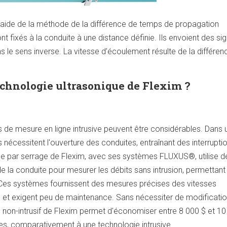
 l'aide de la méthode de la différence de temps de propagation
nt fixés à la conduite à une distance définie. Ils envoient des si
s le sens inverse. La vitesse d'écoulement résulte de la différen
echnologie ultrasonique de Flexim ?
ils de mesure en ligne intrusive peuvent être considérables. Dans 
 nécessitent l'ouverture des conduites, entraînant des interrupti
ue par serrage de Flexim, avec ses systèmes FLUXUS®, utilise d
e la conduite pour mesurer les débits sans intrusion, permettant 
. Ces systèmes fournissent des mesures précises des vitesses
et exigent peu de maintenance. Sans nécessiter de modificatio
que non-intrusif de Flexim permet d'économiser entre 8 000 $ et 1
es, comparativement à une technologie intrusive.