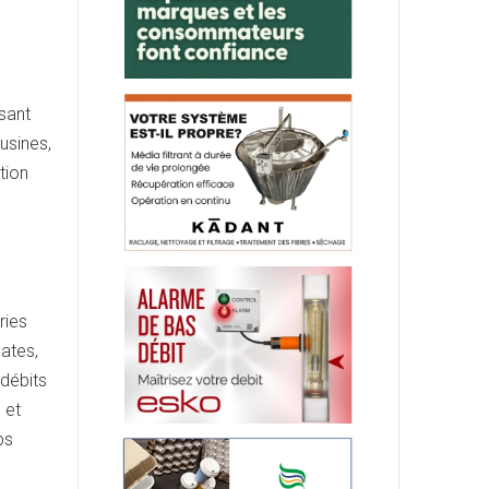
isant
usines,
tion
ries
ates,
 débits
 et
ps