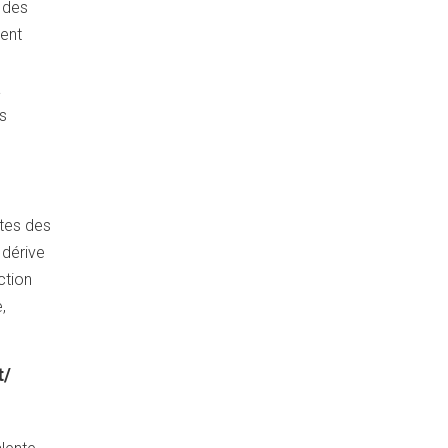
 des
sent
n
a
s
ites des
 dérive
ction
,
t/