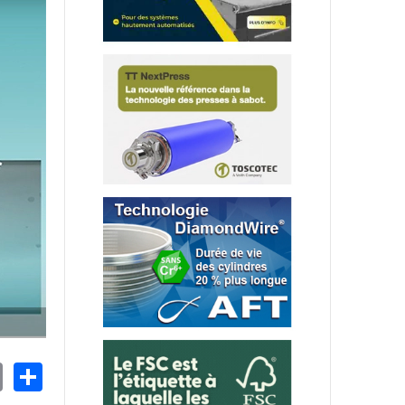
nkedIn
Email
Share