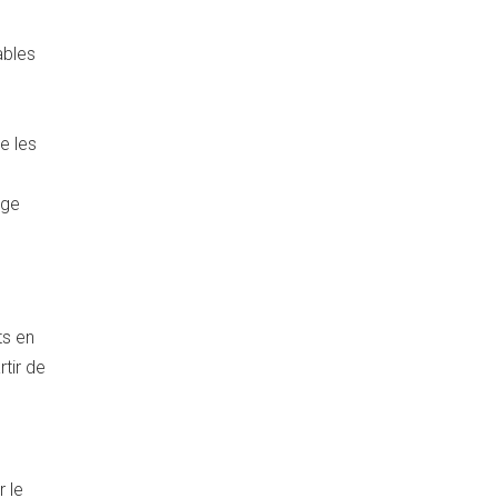
ables
e les
age
ts en
tir de
r le