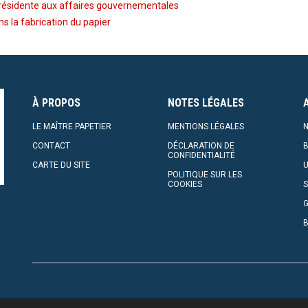
résidente aux affaires gouvernementales
s la fabrication du papier
À PROPOS
NOTES LÉGALES
LE MAÎTRE PAPETIER
MENTIONS LÉGALES
N
CONTACT
DÉCLARATION DE
CONFIDENTIALITÉ
CARTE DU SITE
U
POLITIQUE SUR LES
COOKIES
S
G