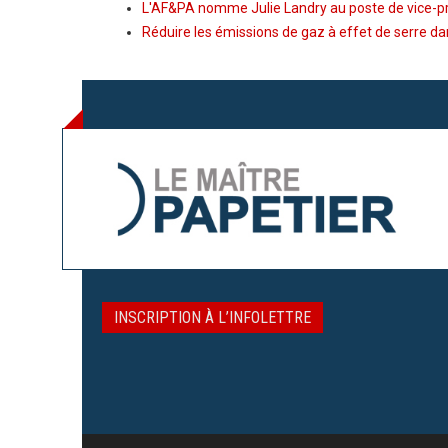
L'AF&PA nomme Julie Landry au poste de vice-p
Réduire les émissions de gaz à effet de serre dan
INSCRIPTION À L’INFOLETTRE