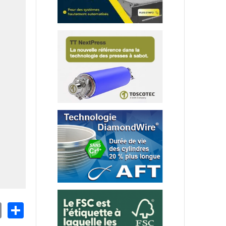
nkedIn
Email
Share