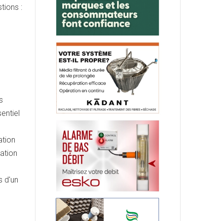
tions :
s
entiel
ation
tation
s d'un