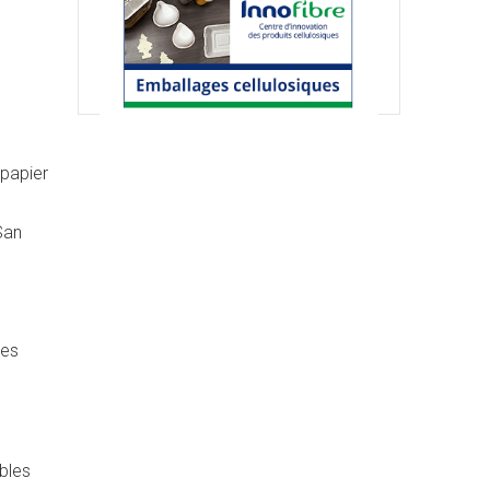
 papier
San
les
bles