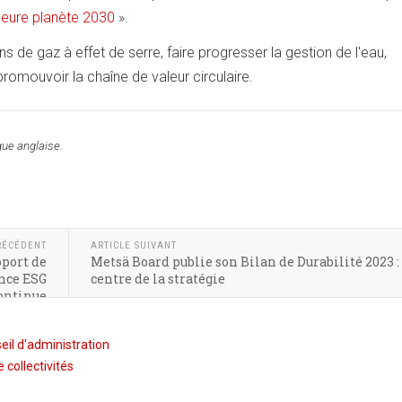
lleure planète 2030
».
 de gaz à effet de serre, faire progresser la gestion de l'eau,
promouvoir la chaîne de valeur circulaire.
gue anglaise.
RÉCÉDENT
ARTICLE SUIVANT
pport de
Metsä Board publie son Bilan de Durabilité 2023 :
nce ESG
centre de la stratégie
ontinue
il d'administration
 collectivités