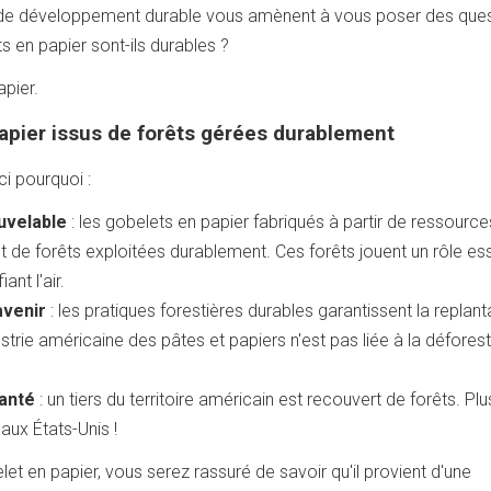
 de développement durable vous amènent à vous poser des ques
s en papier sont-ils durables ?
pier.
apier issus de forêts gérées durablement
i pourquoi :
uvelable
: les gobelets en papier fabriqués à partir de ressource
t de forêts exploitées durablement. Ces forêts jouent un rôle ess
nt l'air.
avenir
: les pratiques forestières durables garantissent la replant
ustrie américaine des pâtes et papiers n'est pas liée à la défores
anté
: un tiers du territoire américain est recouvert de forêts. Plu
aux États-Unis !
let en papier, vous serez rassuré de savoir qu'il provient d'une