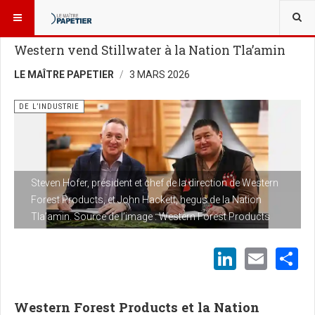
VOUS ÊTES ICI :
NOUVELLES
DE L’INDUSTRIE
Western vend Stillwater à la Nation Tla’amin
LE MAÎTRE PAPETIER
3 MARS 2026
DE L’INDUSTRIE
Steven Hofer, président et chef de la direction de Western
Forest Products, et John Hackett, hegus de la Nation
Tla’amin. Source de l’image : Western Forest Products
LinkedI
Emai
S
Western Forest Products et la Nation