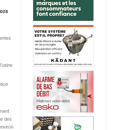
ors
ventes
l’usine
ation
ement
te des
environ