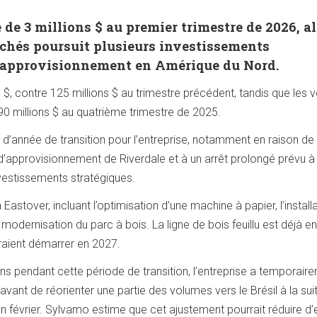
de 3 millions $ au premier trimestre de 2026, al
uchés poursuit plusieurs investissements
 d’approvisionnement en Amérique du Nord.
 $, contre 125 millions $ au trimestre précédent, tandis que les 
90 millions $ au quatrième trimestre de 2025.
6 d’année de transition pour l’entreprise, notamment en raison de
e d’approvisionnement de Riverdale et à un arrêt prolongé prévu à 
nvestissements stratégiques.
astover, incluant l’optimisation d’une machine à papier, l’install
odernisation du parc à bois. La ligne de bois feuillu est déjà en
vraient démarrer en 2027.
ins pendant cette période de transition, l’entreprise a temporair
vant de réorienter une partie des volumes vers le Brésil à la sui
 février. Sylvamo estime que cet ajustement pourrait réduire d’