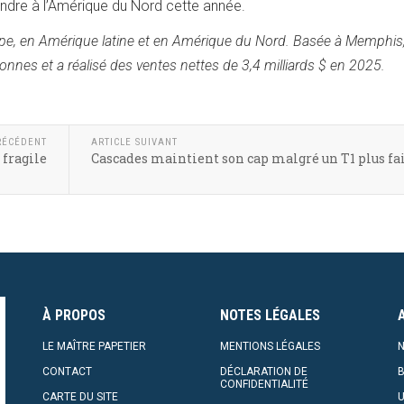
endre à l’Amérique du Nord cette année.
pe, en Amérique latine et en Amérique du Nord. Basée à Memphis
nnes et a réalisé des ventes nettes de 3,4 milliards $ en 2025.
RÉCÉDENT
ARTICLE SUIVANT
 fragile
Cascades maintient son cap malgré un T1 plus fa
À PROPOS
NOTES LÉGALES
LE MAÎTRE PAPETIER
MENTIONS LÉGALES
N
CONTACT
DÉCLARATION DE
CONFIDENTIALITÉ
CARTE DU SITE
U