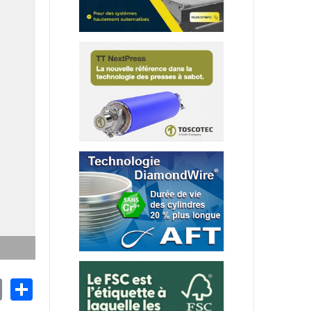
nkedIn
Email
Share