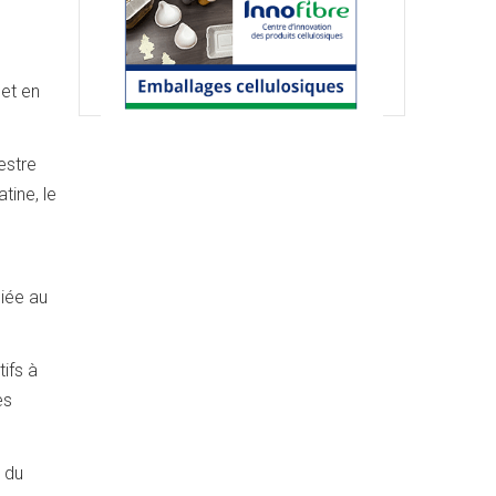
 et en
estre
tine, le
liée au
tifs à
es
 du