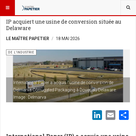
VOUS ÊTES ICI :
NOUVELLES
DE L’INDUSTRIE
IP acquiert une usine de conversion située au
Delaware
LE MAÎTRE PAPETIER
18 MAI 2026
DE L’INDUSTRIE
International Paper a acquis l’usine de conversion de
Delmarva Corrugated Packaging à Dover, au Delaware.
Image : Delmarva
LinkedI
Emai
S