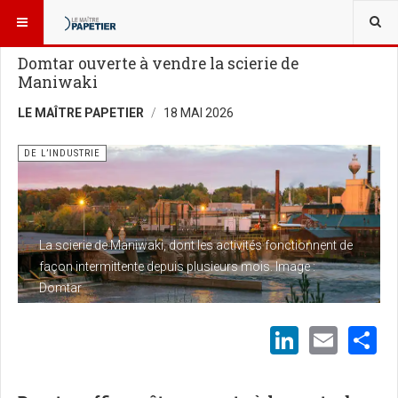
VOUS ÊTES ICI :
NOUVELLES
DE L’INDUSTRIE
Domtar ouverte à vendre la scierie de
Maniwaki
LE MAÎTRE PAPETIER
18 MAI 2026
DE L’INDUSTRIE
La scierie de Maniwaki, dont les activités fonctionnent de
façon intermittente depuis plusieurs mois. Image :
Domtar
LinkedI
Emai
S