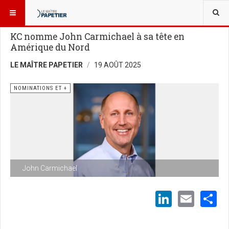
VOUS ÊTES ICI :
GENS DE L’INDUSTRIE
NOMINATIONS ET +
KC nomme John Carmichael à sa tête en
Amérique du Nord
LE MAÎTRE PAPETIER
19 AOÛT 2025
NOMINATIONS ET +
John Carmichael
LinkedI
Emai
S