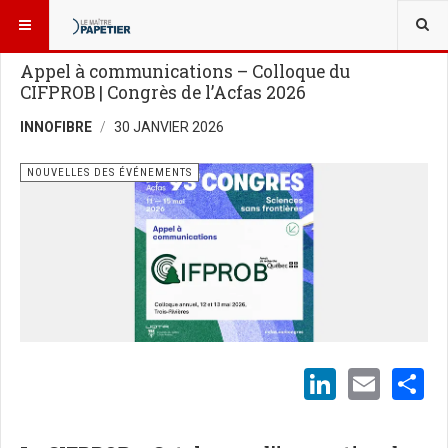
VOUS ÊTES ICI :
ÉVÉNEMENTS
NOUVELLES DES ÉVÉNEMENTS
Appel à communications – Colloque du
CIFPROB | Congrès de l’Acfas 2026
INNOFIBRE
30 JANVIER 2026
NOUVELLES DES ÉVÉNEMENTS
LinkedI
Emai
S