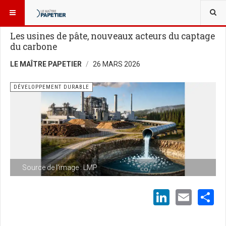
VOUS ÊTES ICI :
NOUVELLES
Les usines de pâte, nouveaux acteurs du captage
du carbone
LE MAÎTRE PAPETIER
26 MARS 2026
DÉVELOPPEMENT DURABLE
Source de l'image : LMP
LinkedI
Emai
S