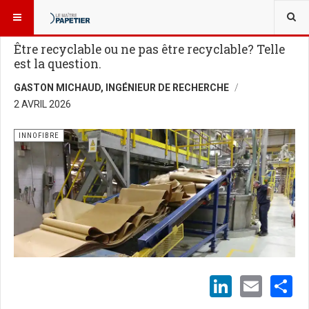
VOUS ÊTES ICI :
BLOGUES
INNOFIBRE
Être recyclable ou ne pas être recyclable? Telle
est la question.
GASTON MICHAUD, INGÉNIEUR DE RECHERCHE
2 AVRIL 2026
INNOFIBRE
LinkedI
Emai
S