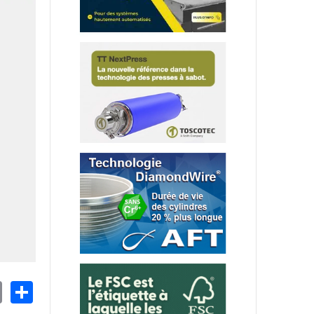
nkedIn
Email
Share