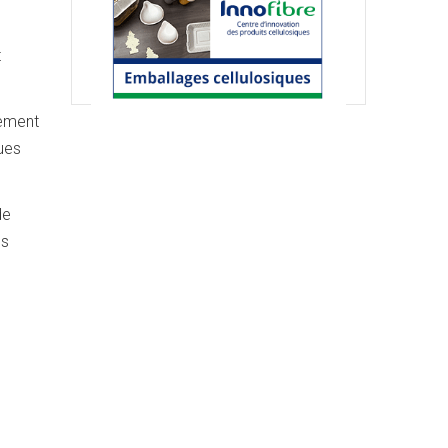
t
sement
ues
de
es