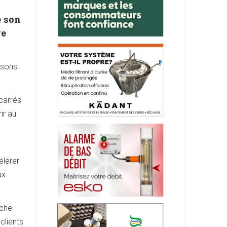
e son
ge
ssons
carrés
ir au
élérer
ux
oche
clients