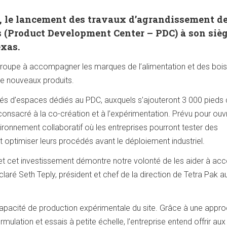
6, le lancement des travaux d’agrandissement d
 (Product Development Center – PDC) à son siè
exas.
 groupe à accompagner les marques de l’alimentation et des boi
 de nouveaux produits.
s d’espaces dédiés au PDC, auxquels s’ajouteront 3 000 pieds 
 consacré à la co-création et à l’expérimentation. Prévu pour ouvr
vironnement collaboratif où les entreprises pourront tester des
 optimiser leurs procédés avant le déploiement industriel.
s et cet investissement démontre notre volonté de les aider à acc
ré Seth Teply, président et chef de la direction de Tetra Pak a
capacité de production expérimentale du site. Grâce à une appr
lation et essais à petite échelle, l’entreprise entend offrir aux 