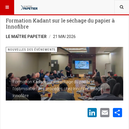
VOUS ÊTES ICI :
ÉVÉNEMENTS
NOUVELLES DES ÉVÉNEMENTS
Formation Kadant sur le séchage du papier à
Innofibre
LE MAÎTRE PAPETIER
21 MAI 2026
NOUVELLES DES ÉVÉNEMENTS
Formation Kadant sur le séchage du papier et
l’optimisation des procédés chez Innofibre. Image :
Innofibre
LinkedI
Emai
S