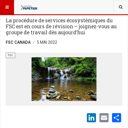
VOUS ÊTES ICI :
BLOGUES
FSC
La procédure de services écosystémiques du
FSC est en cours de révision – joignez-vous au
groupe de travail dès aujourd’hui
FSC CANADA
5 MAI 2022
FSC
LinkedI
Emai
S