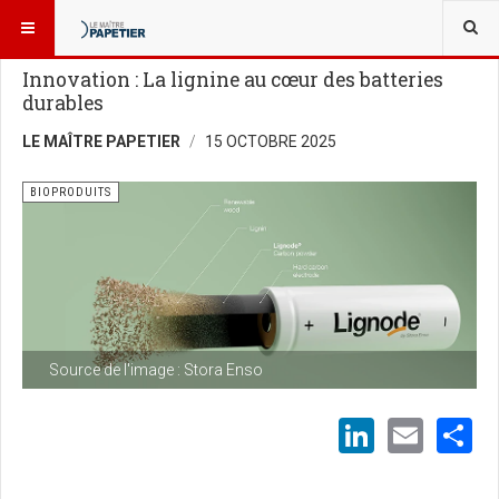
VOUS ÊTES ICI :
BIOÉCONOMIE
BIOPRODUITS
Innovation : La lignine au cœur des batteries
durables
LE MAÎTRE PAPETIER
15 OCTOBRE 2025
BIOPRODUITS
Source de l'image : Stora Enso
LinkedI
Emai
S