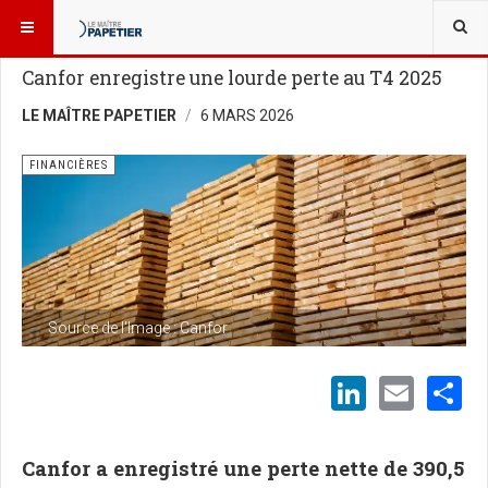
VOUS ÊTES ICI :
NOUVELLES
FINANCIÈRES
Canfor enregistre une lourde perte au T4 2025
LE MAÎTRE PAPETIER
6 MARS 2026
FINANCIÈRES
Source de l'Image : Canfor
LinkedI
Emai
S
Canfor a enregistré une perte nette de 390,5