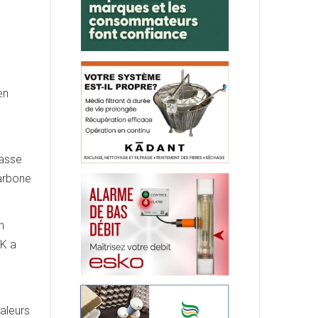
en
masse
carbone
n
PK a
aleurs