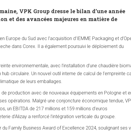
maine, VPK Group dresse le bilan d’une année
ion et des avancées majeures en matière de
 en Europe du Sud avec l’acquisition d’IEMME Packaging et d’Op
Arteche dans Corex. Il a également poursuivi le déploiement du
einte environnementale, avec l’installation d’une chaudière bio
n hub circulaire. Un nouvel outil interne de calcul de l’empreinte 
climatique de leurs emballages.
té de production avec de nouveaux équipements en Pologne et e
té de ses opérations. Malgré une conjoncture économique tendue, V
euros, un EBITDA de 217 millions et 159 millions d’euros
erie d’Alizay a renforcé l’intégration verticale du groupe.
du Family Business Award of Excellence 2024, soulignant ses v