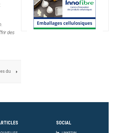
t
n.
frir des
es du
ARTICLES
SOCIAL
OUVELLES
LINKEDIN