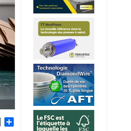
nkedIn
Email
Share