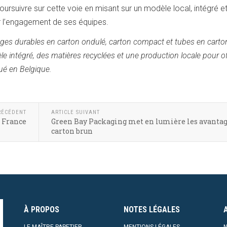
oursuivre sur cette voie en misant sur un modèle local, intégré e
ar l’engagement de ses équipes.
lages durables en carton ondulé, carton compact et tubes en carto
 intégré, des matières recyclées et une production locale pour of
tué en Belgique.
RÉCÉDENT
ARTICLE SUIVANT
n France
Green Bay Packaging met en lumière les avantag
carton brun
À PROPOS
NOTES LÉGALES
LE MAÎTRE PAPETIER
MENTIONS LÉGALES
N