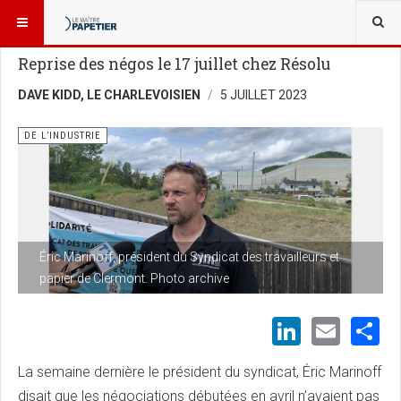
VOUS ÊTES ICI :
NOUVELLES
DE L’INDUSTRIE
Reprise des négos le 17 juillet chez Résolu
DAVE KIDD, LE CHARLEVOISIEN
5 JUILLET 2023
DE L’INDUSTRIE
Éric Marinoff, président du Syndicat des travailleurs et
papier de Clermont. Photo archive
LinkedI
Emai
S
La semaine dernière le président du syndicat, Éric Marinoff
disait que les négociations débutées en avril n’avaient pas